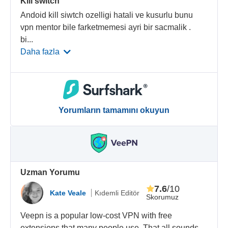
Kill switch
Andoid kill siwtch ozelligi hatali ve kusurlu bunu
vpn mentor bile farketmemesi ayri bir sacmalik .
bi
...
Daha fazla
Yorumların tamamını okuyun
Uzman Yorumu
7.6
/10
Kate Veale
Kıdemli Editör
Skorumuz
Veepn is a popular low-cost VPN with free
extensions that many people use. That all sounds