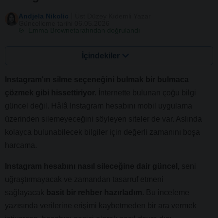
Andjela Nikolic
Üst Düzey Kıdemli Yazar
Güncelleme tarihi 06.05.2026
Emma Browne
tarafından doğrulandı
İçindekiler
Instagram'ın silme seçeneğini bulmak bir bulmaca
çözmek gibi hissettiriyor.
İnternette bulunan çoğu bilgi
güncel değil. Hâlâ Instagram hesabını mobil uygulama
üzerinden silemeyeceğini söyleyen siteler de var. Aslında
kolayca bulunabilecek bilgiler için değerli zamanını boşa
harcama.
Instagram hesabını nasıl sileceğine dair güncel,
seni
uğraştırmayacak ve zamandan tasarruf etmeni
sağlayacak
basit bir rehber hazırladım
. Bu inceleme
yazısında verilerine erişimi kaybetmeden bir ara vermek