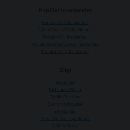
Popüler İncelemeler
ExpressVPN İncelemesi
CyberGhost VPN İncelemesi
Proton VPN İncelemesi
Private Internet Access İncelemesi
IPVanish VPN İncelemesi
Bilgi
Hakkında
Ekibimize Ulaşın
Gizlilik Politikası
Şartlar ve Koşullar
Site Haritası
Press Center - vpnMentor
DMCA Policy