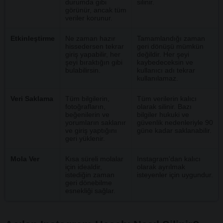
durumda gibi
silinir.
görünür, ancak tüm
veriler korunur.
Etkinleştirme
Ne zaman hazır
Tamamlandığı zaman
hissedersen tekrar
geri dönüşü mümkün
giriş yapabilir, her
değildir. Her şeyi
şeyi bıraktığın gibi
kaybedeceksin ve
bulabilirsin.
kullanıcı adı tekrar
kullanılamaz.
Veri Saklama
Tüm bilgilerin,
Tüm verilerin kalıcı
fotoğrafların,
olarak silinir. Bazı
beğenilerin ve
bilgiler hukuki ve
yorumların saklanır
güvenlik nedenleriyle 90
ve giriş yaptığını
güne kadar saklanabilir.
geri yüklenir.
Mola Ver
Kısa süreli molalar
Instagram'dan kalıcı
için idealdir,
olarak ayrılmak
istediğin zaman
isteyenler için uygundur.
geri dönebilme
esnekliği sağlar.