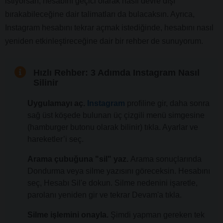
istiyorsan, hesabını geçici olarak nasıl devre dışı
bırakabileceğine dair talimatları da bulacaksın. Ayrıca,
Instagram hesabını tekrar açmak istediğinde, hesabını nasıl
yeniden etkinleştireceğine dair bir rehber de sunuyorum.
Hızlı Rehber: 3 Adımda Instagram Nasıl
Silinir
Uygulamayı aç.
Instagram
profiline gir, daha sonra
sağ üst köşede bulunan üç çizgili menü simgesine
(hamburger butonu olarak bilinir) tıkla. Ayarlar ve
hareketler’i seç.
Arama çubuğuna "sil" yaz.
Arama sonuçlarında
Dondurma veya silme yazısını göreceksin. Hesabını
seç, Hesabı Sil'e dokun. Silme nedenini işaretle,
parolanı yeniden gir ve tekrar Devam'a tıkla.
Silme işlemini onayla.
Şimdi yapman gereken tek