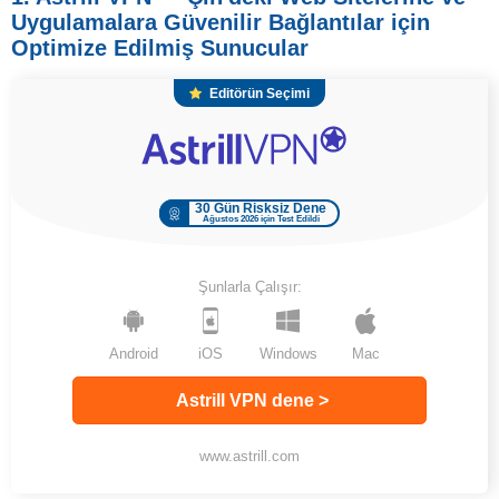
Uygulamalara Güvenilir Bağlantılar için
Optimize Edilmiş Sunucular
Editörün Seçimi
30 Gün Risksiz Dene
Ağustos 2026 için Test Edildi
Şunlarla Çalışır:
Android
iOS
Windows
Mac
Astrill VPN dene >
www.astrill.com