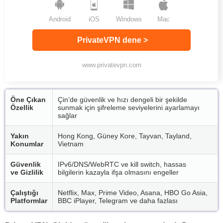
Android
iOS
Windows
Mac
PrivateVPN dene >
www.privatevpn.com
Öne Çıkan
Çin’de güvenlik ve hızı dengeli bir şekilde
Özellik
sunmak için şifreleme seviyelerini ayarlamayı
sağlar
Yakın
Hong Kong, Güney Kore, Tayvan, Tayland,
Konumlar
Vietnam
Güvenlik
IPv6/DNS/WebRTC ve kill switch, hassas
ve Gizlilik
bilgilerin kazayla ifşa olmasını engeller
Çalıştığı
Netflix, Max, Prime Video, Asana, HBO Go Asia,
Platformlar
BBC iPlayer, Telegram ve daha fazlası