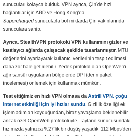
sunucuları kolayca bulduk. VPN ayrıca, Çin'de hızlı
bağlantılar için ABD ve Hong Kong'da
Supercharged
sunucularla bol miktarda Çin yakınlarında
sunuculara sahip.
Ayrıca, StealthVPN protokolü VPN kullanımını gizler ve
kısıtlayıcı ağlarda çalışacak şekilde tasarlanmıştır.
MTU
değerlerini ayarlayarak kullanıcı verilerinin tespit edilmesi
daha zor hale getirilebilir. Yedek protokol olan OpenWeb'i,
ağır sansür uygulanan bölgelerde DPI (derin paket
incelemesi) önlemek için kullanmak mümkün.
Test ettiğimiz en hızlı VPN olmasa da
Astrill VPN, çoğu
internet etkinliği için iyi hızlar sundu
. Gizlilik özelliği ek
işlem adımları koyduğundan, biraz yavaşlama beklenebilir
ancak özel OpenWeb protokolüyle, Tayland sunucusundaki
hızımızda yalnızca %27'lik bir düşüş yaşadık, 112 Mbps'den