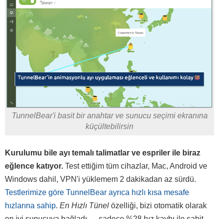
TunnelBear'i basit bir anahtar ve sunucu seçimi ekranına
küçültebilirsin
Kurulumu bile ayı temalı talimatlar ve espriler ile biraz
eğlence katıyor.
Test ettiğim tüm cihazlar, Mac, Android ve
Windows dahil, VPN'i yüklemem 2 dakikadan az sürdü.
Testlerimize göre TunnelBear ayrıca hızlı kısa mesafe
hızlarına sahip
.
En Hızlı Tünel
özelliği, bizi otomatik olarak
en iyi sunucuya bağladı — sadece %28 hız kaybı ile sabit