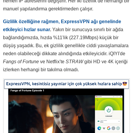
hemen IP adreslerini değiştirir. Her iki özellik de herhangi bir
manuel yapılandırma gerektirmeden çalışır.
Gizlilik özelliğine rağmen, ExpressVPN ağı genelinde
etkileyici hızlar sunar
.
Yakın bir sunucuya sınırlı bir ağda
bağlandığımızda, hızda %11'lik (227.19Mbps) küçük bir
düşüş yaşadık. Bu, ek gizlilik genellikle ciddi yavaşlamalara
neden olabileceği dikkate alındığında etkileyicidir. iQIYI'de
Fangs of Fortune
ve Netflix'te
STRAW
gibi HD ve 4K içeriği
izlerken herhangi bir takılma olmadı.