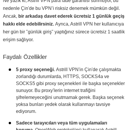
Ne yazık ki, Astrill VPN para iade garantisi sunmuyor, bu
nedenle Çin'de bu VPN’i risksiz denemek mümkün değil.
Ancak,
bir arkadaş davet ederek ücretsiz 1 günlük geçiş
hakkı elde edebilirsiniz.
Ayrıca, Astrill VPN her kullanıcıya
her gün bir "günlük giriş" yaptığınız sürece ücretsiz 1 saatlik
erişim sağlıyor.
Faydalı Özellikler
5 proxy seçeneği.
Astrill VPN'in Çin'de çalışmakta
zorlandığı durumlarda, HTTPS, SOCKS4a ve
SOCKS5 gibi proxy seçenekleri ile başka seçenekler
sunuyor. Bu proxy'lerin internet trafiğini
şifrelemeyeceğini unutmamak gerek. Başka seçenek
yoksa bunları yedek olarak kullanmayı tavsiye
ediyorum.
Sadece tarayıcıları veya tüm uygulamaları
koruma.
OpenWeb protokolünü kullanarak Astrill