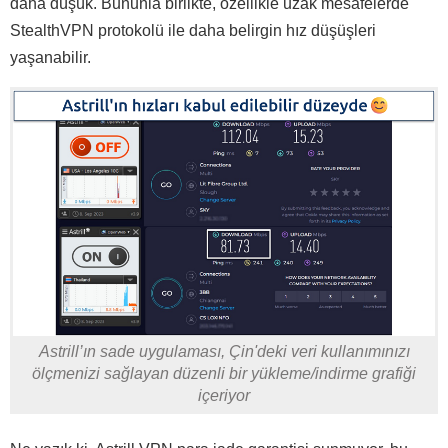
daha düşük. Bununla birlikte, özellikle uzak mesafelerde
StealthVPN protokolü ile daha belirgin hız düşüşleri
yaşanabilir.
Astrill’ın sade uygulaması, Çin'deki veri kullanımınızı
ölçmenizi sağlayan düzenli bir yükleme/indirme grafiği
içeriyor