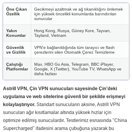
Öne Çıkan
Gecikmeyi azaltmak ve ağ tıkanıklığını önlemek
Özellik
için yüksek öncelikli konumlarda barındırılan
sunucular
Yakın
Hong Kong, Rusya, Güney Kore, Tayvan,
Konumlar
Tayland, Vietnam
Güvenlik
VPN'e bağlanıldığında tüm tarayıcı ve flash
ve Gizlilik
çerezlerini silen Otomatik Çerez Temizleme
Çalıştığı
Max, HBO Go Asia, Telegram, BBC iPlayer,
Platformlar
Google, X (Twitter), YouTube TV, WhatsApp ve
daha fazlası
Astrill VPN, Çin VPN sunucuları sayesinde Çin'deki
uygulama ve web sitelerine güvenli bir şekilde erişmeyi
kolaylaştırıyor.
Standart sunucuların aksine, Astrill VPN
sunucuları ağır kısıtlamalar altında yüksek hızlar için
optimize edilmiş sunuculardır. Testlerimiz esnasında "China
Supercharged" ifadesini arama çubuğuna yazarak bu