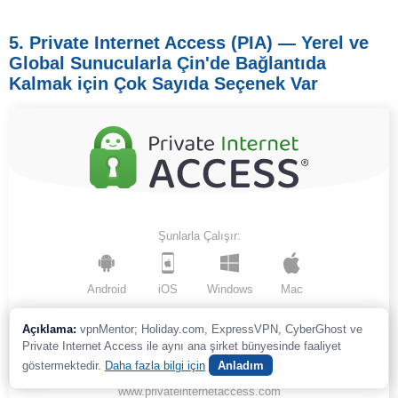
5. Private Internet Access (PIA) — Yerel ve
Global Sunucularla Çin'de Bağlantıda
Kalmak için Çok Sayıda Seçene
k
Var
Şunlarla Çalışır:
Android
iOS
Windows
Mac
Private Internet Access dene
Açıklama:
vpnMentor; Holiday.com, ExpressVPN, CyberGhost ve
>
Private Internet Access ile aynı ana şirket bünyesinde faaliyet
göstermektedir.
Daha fazla bilgi için
Anladım
www.privateinternetaccess.com