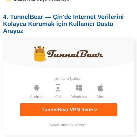
4. TunnelBear — Çin'de İnternet Verilerini
Kolayca Koruma
k
için Kullanıcı Dostu
Arayüz
Şunlarla Çalışır:
Android
iOS
Windows
Mac
TunnelBear VPN dene >
www.tunnelbear.com