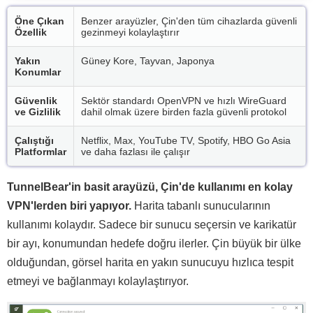
Öne Çıkan
Benzer arayüzler, Çin'den tüm cihazlarda güvenli
Özellik
gezinmeyi kolaylaştırır
Yakın
Güney Kore, Tayvan, Japonya
Konumlar
Güvenlik
Sektör standardı OpenVPN ve hızlı WireGuard
ve Gizlilik
dahil olmak üzere birden fazla güvenli protokol
Çalıştığı
Netflix, Max, YouTube TV, Spotify, HBO Go Asia
Platformlar
ve daha fazlası ile çalışır
TunnelBear'in basit arayüzü, Çin'de kullanımı en kolay
VPN'lerden biri yapıyor.
Harita tabanlı sunucularının
kullanımı kolaydır. Sadece bir sunucu seçersin ve karikatür
bir ayı, konumundan hedefe doğru ilerler. Çin büyük bir ülke
olduğundan, görsel harita en yakın sunucuyu hızlıca tespit
etmeyi ve bağlanmayı kolaylaştırıyor.