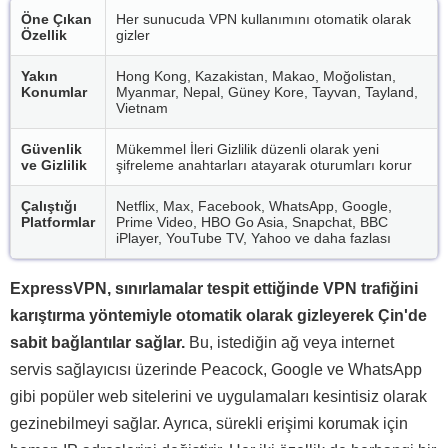
Öne Çıkan
Her sunucuda VPN kullanımını otomatik olarak
Özellik
gizler
Yakın
Hong Kong, Kazakistan, Makao, Moğolistan,
Konumlar
Myanmar, Nepal, Güney Kore, Tayvan, Tayland,
Vietnam
Güvenlik
Mükemmel İleri Gizlilik düzenli olarak yeni
ve Gizlilik
şifreleme anahtarları atayarak oturumları korur
Çalıştığı
Netflix, Max, Facebook, WhatsApp, Google,
Platformlar
Prime Video, HBO Go Asia, Snapchat, BBC
iPlayer, YouTube TV, Yahoo ve daha fazlası
ExpressVPN, sınırlamalar tespit ettiğinde VPN trafiğini
karıştırma yöntemiyle otomatik olarak gizleyerek Çin'de
sabit bağlantılar sağlar.
Bu, istediğin ağ veya internet
servis sağlayıcısı üzerinde Peacock, Google ve WhatsApp
gibi popüler web sitelerini ve uygulamaları kesintisiz olarak
gezinebilmeyi sağlar. Ayrıca, sürekli erişimi korumak için