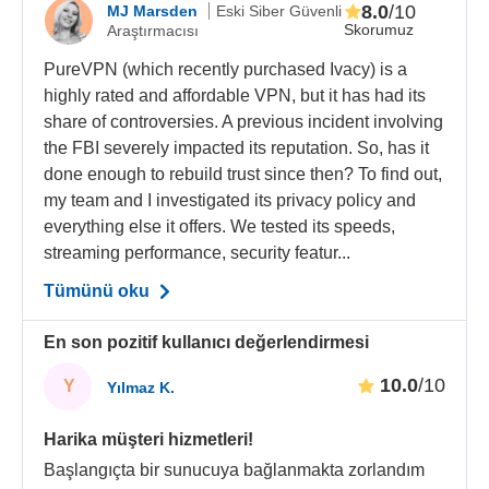
8.0
/10
MJ Marsden
Eski Siber Güvenli
Skorumuz
Araştırmacısı
PureVPN (which recently purchased Ivacy) is a
highly rated and affordable VPN, but it has had its
share of controversies. A previous incident involving
the FBI severely impacted its reputation. So, has it
done enough to rebuild trust since then? To find out,
my team and I investigated its privacy policy and
everything else it offers. We tested its speeds,
streaming performance, security featur...
Tümünü oku
En son pozitif kullanıcı değerlendirmesi
10.0
/10
Y
Yılmaz K.
Harika müşteri hizmetleri!
Başlangıçta bir sunucuya bağlanmakta zorlandım