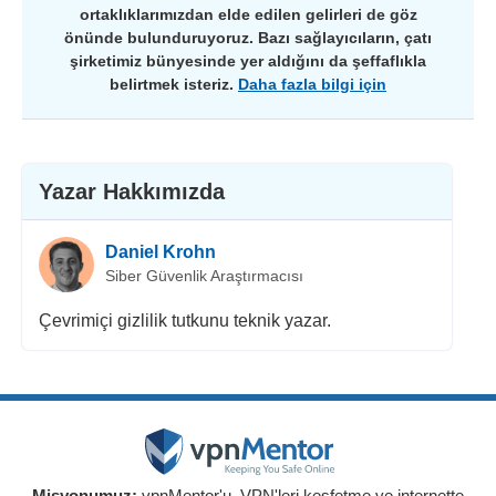
ortaklıklarımızdan elde edilen gelirleri de göz
önünde bulunduruyoruz. Bazı sağlayıcıların, çatı
şirketimiz bünyesinde yer aldığını da şeffaflıkla
belirtmek isteriz.
Daha fazla bilgi için
Yazar Hakkımızda
Daniel Krohn
Siber Güvenlik Araştırmacısı
Çevrimiçi gizlilik tutkunu teknik yazar.
Misyonumuz:
vpnMentor'u, VPN'leri keşfetme ve internette