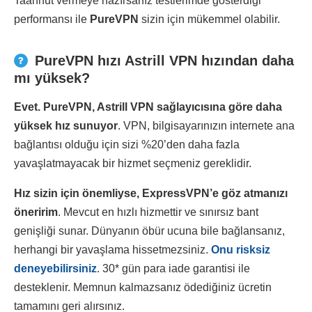
Taahhüt vermeye hazırsanız testlerimde gösterdiği
performansı ile
PureVPN
sizin için mükemmel olabilir.
PureVPN hızı Astrill VPN hızından daha
mı yüksek?
Evet. PureVPN, Astrill VPN sağlayıcısına göre daha
yüksek hız sunuyor
. VPN, bilgisayarınızın internete ana
bağlantısı olduğu için sizi %20’den daha fazla
yavaşlatmayacak bir hizmet seçmeniz gereklidir.
Hız sizin için önemliyse, ExpressVPN’e göz atmanızı
öneririm
. Mevcut en hızlı hizmettir ve sınırsız bant
genişliği sunar. Dünyanın öbür ucuna bile bağlansanız,
herhangi bir yavaşlama hissetmezsiniz.
Onu risksiz
deneyebilirsiniz
. 30
*
gün para iade garantisi ile
desteklenir. Memnun kalmazsanız ödediğiniz ücretin
tamamını geri alırsınız.