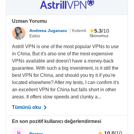
Uzman Yorumu
5.3
/10
Andreea Juganaru
Kıdemli
Skorumuz
Editör
Astrill VPN is one of the most popular VPNs to use
in China. But it's also one of the most expensive
VPNs available and doesn't have a money-back
guarantee. With such a big investment, is it still the
best VPN for China, and should you try it if you're
located elsewhere? After my tests, I can confirm it's
an excellent VPN for China but falls short in other
areas. It offers slow speeds and clunky a...
Tümünü oku
En son pozitif kullanıcı değerlendirmesi
10.0
/10
N
Nestor