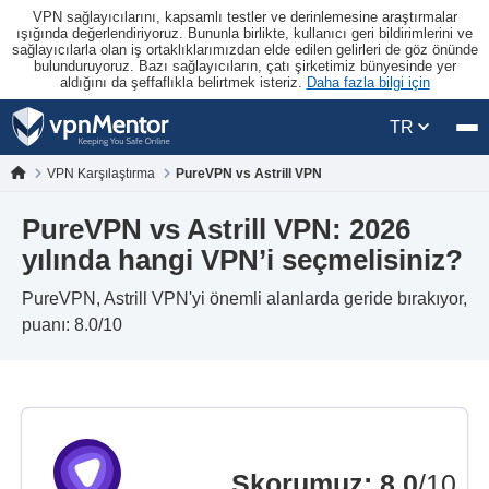
VPN sağlayıcılarını, kapsamlı testler ve derinlemesine araştırmalar
ışığında değerlendiriyoruz. Bununla birlikte, kullanıcı geri bildirimlerini ve
sağlayıcılarla olan iş ortaklıklarımızdan elde edilen gelirleri de göz önünde
bulunduruyoruz. Bazı sağlayıcıların, çatı şirketimiz bünyesinde yer
aldığını da şeffaflıkla belirtmek isteriz.
Daha fazla bilgi için
TR
VPN Karşılaştırma
PureVPN vs Astrill VPN
PureVPN vs Astrill VPN: 2026
yılında hangi VPN’i seçmelisiniz?
PureVPN, Astrill VPN'yi önemli alanlarda geride bırakıyor,
puanı: 8.0/10
Skorumuz
:
8.0
/10