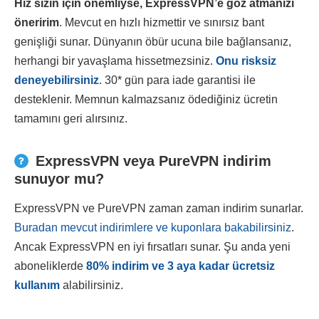
Hız sizin için önemliyse, ExpressVPN’e göz atmanızı
öneririm
. Mevcut en hızlı hizmettir ve sınırsız bant
genişliği sunar. Dünyanın öbür ucuna bile bağlansanız,
herhangi bir yavaşlama hissetmezsiniz.
Onu risksiz
deneyebilirsiniz
. 30
*
gün para iade garantisi ile
desteklenir. Memnun kalmazsanız ödediğiniz ücretin
tamamını geri alırsınız.
ExpressVPN veya PureVPN indirim
sunuyor mu?
ExpressVPN ve PureVPN zaman zaman indirim sunarlar.
Buradan mevcut indirimlere ve kuponlara bakabilirsiniz
.
Ancak ExpressVPN en iyi fırsatları sunar. Şu anda yeni
aboneliklerde
80
%
indirim ve 3 aya kadar ücretsiz
kullanım
alabilirsiniz.