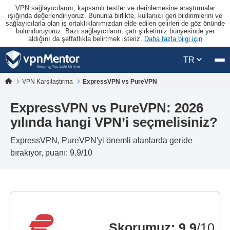
VPN sağlayıcılarını, kapsamlı testler ve derinlemesine araştırmalar
ışığında değerlendiriyoruz. Bununla birlikte, kullanıcı geri bildirimlerini ve
sağlayıcılarla olan iş ortaklıklarımızdan elde edilen gelirleri de göz önünde
bulunduruyoruz. Bazı sağlayıcıların, çatı şirketimiz bünyesinde yer
aldığını da şeffaflıkla belirtmek isteriz.
Daha fazla bilgi için
TR
VPN Karşılaştırma
ExpressVPN vs PureVPN
ExpressVPN vs PureVPN: 2026
yılında hangi VPN’i seçmelisiniz?
ExpressVPN, PureVPN'yi önemli alanlarda geride
bırakıyor, puanı: 9.9/10
Skorumuz
:
9.9
/10