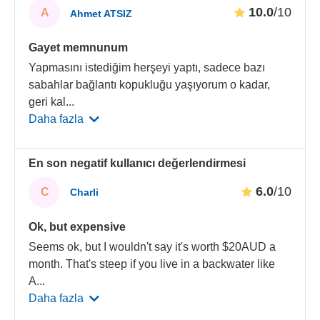
10.0
/10
A
Ahmet ATSIZ
Gayet memnunum
Yapmasını istediğim herşeyi yaptı, sadece bazı
sabahlar bağlantı kopukluğu yaşıyorum o kadar,
geri kal
...
Daha fazla
En son negatif kullanıcı değerlendirmesi
6.0
/10
C
Charli
Ok, but expensive
Seems ok, but I wouldn't say it's worth $20AUD a
month. That's steep if you live in a backwater like
A
...
Daha fazla