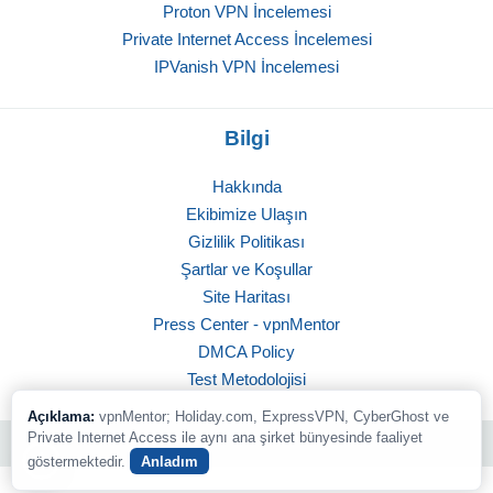
Proton VPN İncelemesi
Private Internet Access İncelemesi
IPVanish VPN İncelemesi
Bilgi
Hakkında
Ekibimize Ulaşın
Gizlilik Politikası
Şartlar ve Koşullar
Site Haritası
Press Center - vpnMentor
DMCA Policy
Test Metodolojisi
Açıklama:
vpnMentor; Holiday.com, ExpressVPN, CyberGhost ve
Private Internet Access ile aynı ana şirket bünyesinde faaliyet
© 2026 vpnMentor | Tüm Hakları Saklıdır
göstermektedir.
Anladım