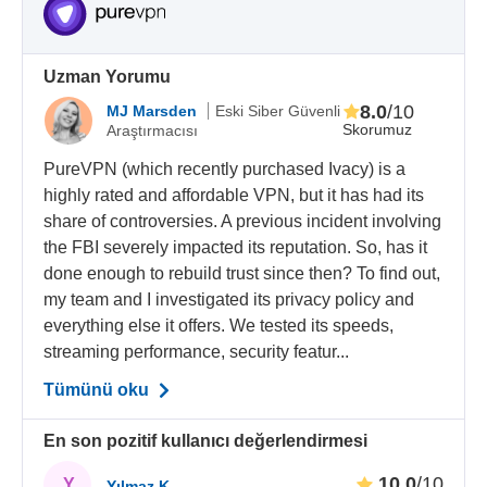
Uzman Yorumu
8.0
/10
MJ Marsden
Eski Siber Güvenli
Skorumuz
Araştırmacısı
PureVPN (which recently purchased Ivacy) is a
highly rated and affordable VPN, but it has had its
share of controversies. A previous incident involving
the FBI severely impacted its reputation. So, has it
done enough to rebuild trust since then? To find out,
my team and I investigated its privacy policy and
everything else it offers. We tested its speeds,
streaming performance, security featur...
Tümünü oku
En son pozitif kullanıcı değerlendirmesi
10.0
/10
Y
Yılmaz K.