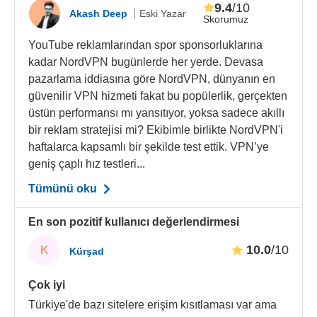
9.4
/10
Akash Deep
Eski Yazar
Skorumuz
YouTube reklamlarından spor sponsorluklarına
kadar NordVPN bugünlerde her yerde. Devasa
pazarlama iddiasına göre NordVPN, dünyanın en
güvenilir VPN hizmeti fakat bu popülerlik, gerçekten
üstün performansı mı yansıtıyor, yoksa sadece akıllı
bir reklam stratejisi mi? Ekibimle birlikte NordVPN'i
haftalarca kapsamlı bir şekilde test ettik. VPN’ye
geniş çaplı hız testleri...
Tümünü oku
En son pozitif kullanıcı değerlendirmesi
10.0
/10
K
Kürşad
Çok iyi
Türkiye'de bazı sitelere erişim kısıtlaması var ama